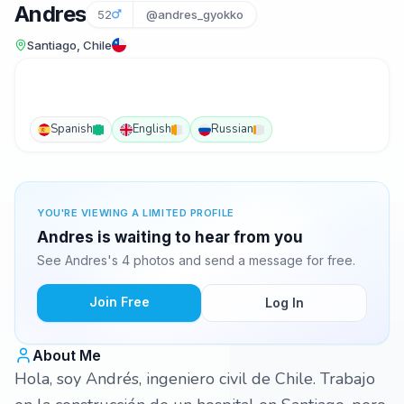
Andres
52
@andres_gyokko
Santiago, Chile
Spanish
English
Russian
YOU'RE VIEWING A LIMITED PROFILE
Andres is waiting to hear from you
See Andres's 4 photos and send a message for free.
Join Free
Log In
About Me
Hola, soy Andrés, ingeniero civil de Chile. Trabajo