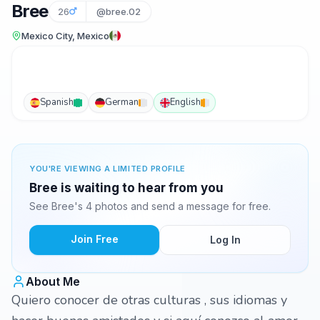
Bree
26
@bree.02
Mexico City, Mexico
Spanish
German
English
YOU'RE VIEWING A LIMITED PROFILE
Bree is waiting to hear from you
See Bree's 4 photos and send a message for free.
Join Free
Log In
About Me
Quiero conocer de otras culturas , sus idiomas y