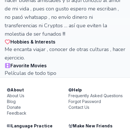
hacer buenas amistades y si aquí conozco al amor
de mi vida , pues con gusto espero me escriban ,
no pasó whatsapp , no envío dinero ni
transferencias ni Cryptos … así que eviten la
molestia de ser funados !!!
Hobbies & Interests
Me encanta viajar , conocer de otras culturas , hacer
ejercicio.
Favorite Movies
Películas de todo tipo
About
Help
About Us
Frequently Asked Questions
Blog
Forgot Password
Donate
Contact Us
Feedback
Language Practice
Make New Friends