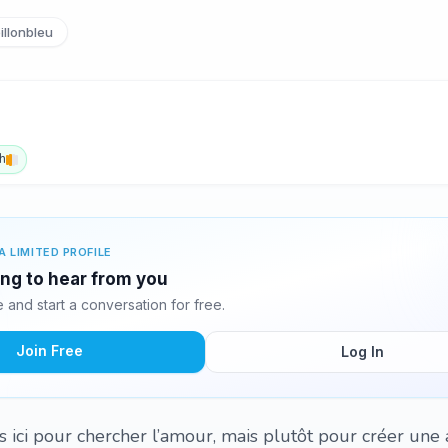
llonbleu
h
A LIMITED PROFILE
ing to hear from you
and start a conversation for free.
Join Free
Log In
s ici pour chercher l’amour, mais plutôt pour créer une 