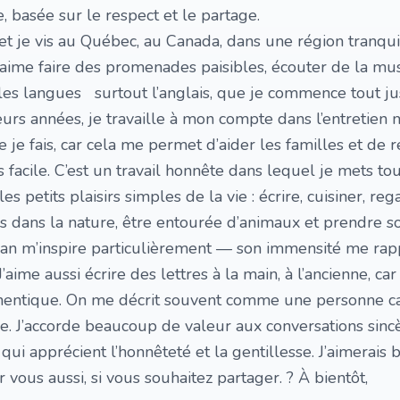
, basée sur le respect et le partage.
et je vis au Québec, au Canada, dans une région tranqui
’aime faire des promenades paisibles, écouter de la mu
es langues surtout l’anglais, que je commence tout ju
eurs années, je travaille à mon compte dans l’entretien
 je fais, car cela me permet d’aider les familles et de 
 facile. C’est un travail honnête dans lequel je mets to
s petits plaisirs simples de la vie : écrire, cuisiner, re
s dans la nature, être entourée d’animaux et prendre s
éan m’inspire particulièrement — son immensité me rap
 J’aime aussi écrire des lettres à la main, à l’ancienne, car
uthentique. On me décrit souvent comme une personne c
e. J’accorde beaucoup de valeur aux conversations sinc
qui apprécient l’honnêteté et la gentillesse. J’aimerais
 vous aussi, si vous souhaitez partager. ? À bientôt,