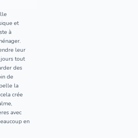
lle
sique et
ste à
 ménager.
rendre leur
ujours tout
garder des
oin de
pelle la
 cela crée
alme,
ères avec
 beaucoup en