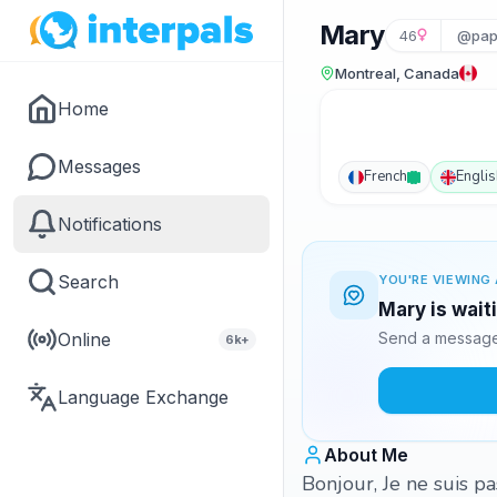
Mary
46
@papi
Montreal, Canada
Home
Messages
French
Englis
Notifications
Search
YOU'RE VIEWING 
Mary is wait
Online
Send a message 
6k+
Language Exchange
About Me
Bonjour, Je ne suis pa