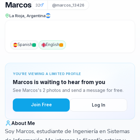
Marcos
32
@marcos_13426
La Rioja, Argentina
Spanish
English
YOU'RE VIEWING A LIMITED PROFILE
Marcos is waiting to hear from you
See Marcos's 2 photos and send a message for free.
Join Free
Log In
About Me
Soy Marcos, estudiante de Ingeniería en Sistemas