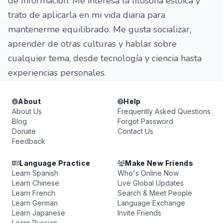
de Información. Me interesa la filosofía estoica y
trato de aplicarla en mi vida diaria para
mantenerme equilibrado. Me gusta socializar,
aprender de otras culturas y hablar sobre
cualquier tema, desde tecnología y ciencia hasta
experiencias personales.
About
Help
About Us
Frequently Asked Questions
Blog
Forgot Password
Donate
Contact Us
Feedback
Language Practice
Make New Friends
Learn Spanish
Who's Online Now
Learn Chinese
Live Global Updates
Learn French
Search & Meet People
Learn German
Language Exchange
Learn Japanese
Invite Friends
Learn Russian