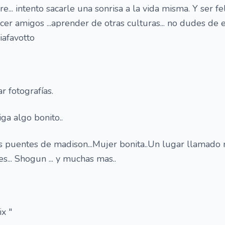
... intento sacarle una sonrisa a la vida misma. Y ser fe
r amigos ...aprender de otras culturas... no dudes de esc
afavotto
r fotografías.
ga algo bonito..
s puentes de madison...Mujer bonita..Un lugar llamado not
... Shogun ... y muchas mas..
x "