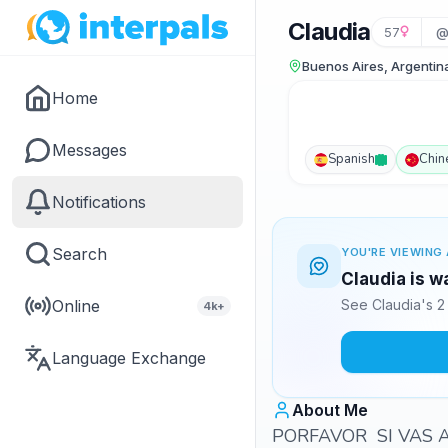
Claudia
57
@
Buenos Aires, Argentin
Home
Messages
Spanish
Chin
Notifications
Search
YOU'RE VIEWING 
Claudia is w
Online
See Claudia's 2
4k+
Language Exchange
About Me
PORFAVOR SI VAS A