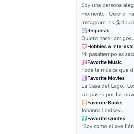
Soy una persona alegre
momento... Quiero hace
Instagram es @claudi
Requests
Quiero hacer amigos...
Hobbies & Interests
Mi pasatiempo es saca
Favorite Music
Toda la música que di
Favorite Movies
La Casa del Lago... Lo
Un paseo por las nuves
Favorite Books
Johanna Lindsey...
Favorite Quotes
"Soy como el ave Féni