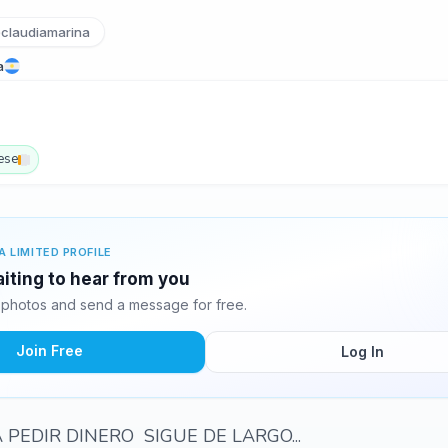
claudiamarina
a
ese
A LIMITED PROFILE
aiting to hear from you
 photos and send a message for free.
Join Free
Log In
 PEDIR DINERO SIGUE DE LARGO...