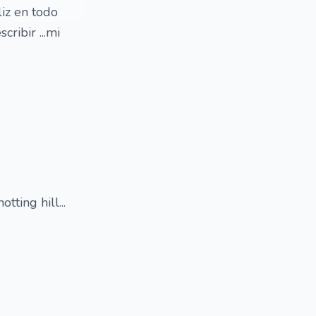
liz en todo
ribir ...mi
ting hill...