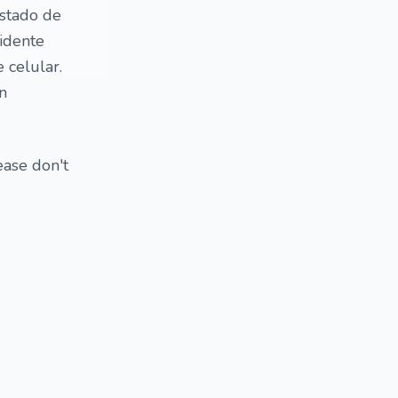
estado de
idente
 celular.
n
ease don't