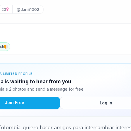
23
@daniii1002
ish
A LIMITED PROFILE
a is waiting to hear from you
la's 2 photos and send a message for free.
Join Free
Log In
Colombia, quiero hacer amigos para intercambiar interes