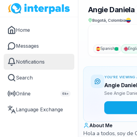
Angie Daniela
Bogotá, Colombia
Home
Messages
Spanish
Engl
Notifications
Search
YOU'RE VIEWING 
Angie Daniel
Online
See Angie Danie
6k+
Language Exchange
About Me
Hola a todos, soy de 