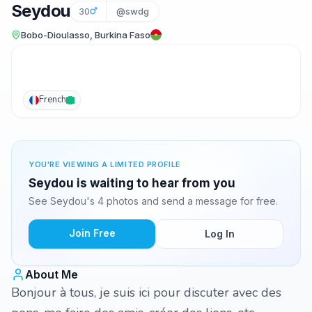
Seydou
30
@swdg
Bobo-Dioulasso, Burkina Faso
French
YOU'RE VIEWING A LIMITED PROFILE
Seydou is waiting to hear from you
See Seydou's 4 photos and send a message for free.
Join Free
Log In
About Me
Bonjour à tous, je suis ici pour discuter avec des