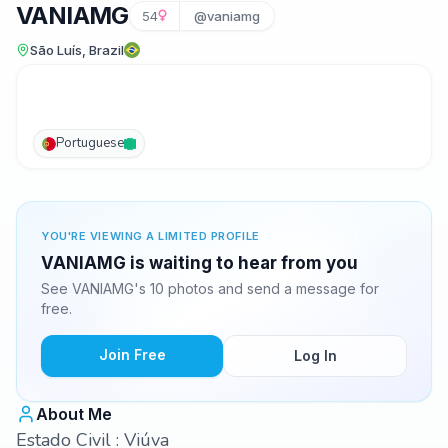
VANIAMG
54
@vaniamg
São Luís, Brazil
Portuguese
YOU'RE VIEWING A LIMITED PROFILE
VANIAMG is waiting to hear from you
See VANIAMG's 10 photos and send a message for
free.
Join Free
Log In
About Me
Estado Civil : Viúva