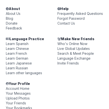
About
Help
About Us
Frequently Asked Questions
Blog
Forgot Password
Donate
Contact Us
Feedback
Language Practice
Make New Friends
Learn Spanish
Who's Online Now
Learn Chinese
Live Global Updates
Learn French
Search & Meet People
Learn German
Language Exchange
Learn Japanese
Invite Friends
Learn Russian
Learn other languages
Your Profile
Account Home
Your Messages
Upload Photos
Your Friends
Your Bookmarks