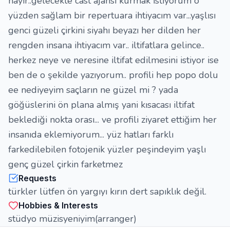
hayır..gelecekte cast ajansı kurmak istiyorum o
yüzden sağlam bir repertuara ihtiyacım var...yaşlısı
genci güzeli çirkini siyahı beyazı her dilden her
rengden insana ihtiyacım var.. iltifatlara gelince..
herkez neye ve neresine iltifat edilmesini istiyor ise
ben de o şekilde yazıyorum.. profili hep popo dolu
ee nediyeyim saçların ne güzel mi ? yada
göğüslerini ön plana almış yani kısacası iltifat
beklediği nokta orası... ve profili ziyaret ettiğim her
insanıda eklemiyorum... yüz hatları farklı
farkedilebilen fotojenik yüzler peşindeyim yaşlı
genç güzel çirkin farketmez
Requests
türkler lütfen ön yargıyı kırın dert sapıklık değil.
Hobbies & Interests
stüdyo müzisyeniyim(arranger)