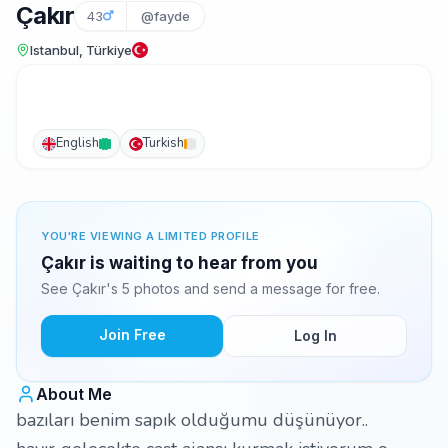
Çakır
43
@fayde
Istanbul, Türkiye
English
Turkish
YOU'RE VIEWING A LIMITED PROFILE
Çakır is waiting to hear from you
See Çakır's 5 photos and send a message for free.
Join Free
Log In
About Me
bazıları benim sapık olduğumu düşünüyor..