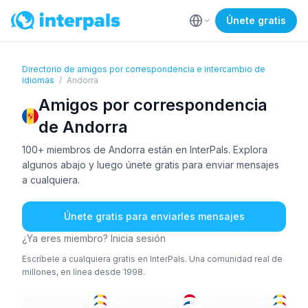
Únete gratis
Directorio de amigos por correspondencia e intercambio de
idiomas
/
Andorra
Amigos por correspondencia
de Andorra
100+ miembros de Andorra están en InterPals. Explora
algunos abajo y luego únete gratis para enviar mensajes
a cualquiera.
Únete gratis para enviarles mensajes
¿Ya eres miembro? Inicia sesión
Escríbele a cualquiera gratis en InterPals. Una comunidad real de
millones, en línea desde 1998.
CAT
+3
CAT
+2
ESP
CAT
+4
ESP
AMÁ
36-50
36-50
18-25
CAT
+3
ESP
ESP
36-50
36-50
18-25
ESP
+2
26-35
51+
26-35
36-50