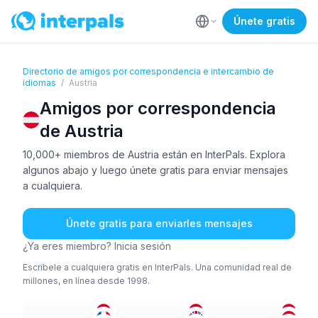
Únete gratis
Directorio de amigos por correspondencia e intercambio de
idiomas
/
Austria
Amigos por correspondencia
de Austria
10,000+ miembros de Austria están en InterPals. Explora
algunos abajo y luego únete gratis para enviar mensajes
a cualquiera.
Únete gratis para enviarles mensajes
¿Ya eres miembro? Inicia sesión
Escríbele a cualquiera gratis en InterPals. Una comunidad real de
millones, en línea desde 1998.
ALE
+2
ALE
ALE
FRA
+1
ING
ALE
+1
36-50
18-25
51+
ING
UCR
+1
ALE
+1
26-35
36-50
36-50
ALE
ÁRA
+1
ALE
26-35
18-25
51+
ESP
+2
ALE
HÚN
36-50
26-35
51+