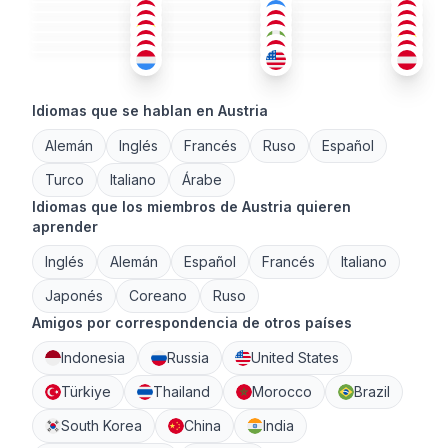
ALE
+1
ING
CAT
+2
36-50
18-25
36-50
SER
+1
TUR
+2
ÁRA
+2
36-50
18-25
36-50
ALE
+4
ING
PER
+1
26-35
36-50
26-35
18-25
36-50
36-50
Idiomas que se hablan en Austria
Alemán
Inglés
Francés
Ruso
Español
Turco
Italiano
Árabe
Idiomas que los miembros de Austria quieren
aprender
Inglés
Alemán
Español
Francés
Italiano
Japonés
Coreano
Ruso
Amigos por correspondencia de otros países
Indonesia
Russia
United States
Türkiye
Thailand
Morocco
Brazil
South Korea
China
India