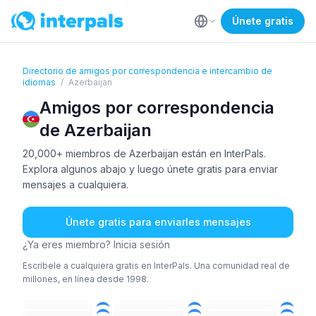
Únete gratis
Directorio de amigos por correspondencia e intercambio de
idiomas
/
Azerbaijan
Amigos por correspondencia
de Azerbaijan
20,000+ miembros de Azerbaijan están en InterPals.
Explora algunos abajo y luego únete gratis para enviar
mensajes a cualquiera.
Únete gratis para enviarles mensajes
¿Ya eres miembro? Inicia sesión
Escríbele a cualquiera gratis en InterPals. Una comunidad real de
millones, en línea desde 1998.
AZE
AZE
+1
TUR
AZE
+1
ING
+1
AZE
+2
26-35
26-35
36-50
AZE
AZE
+2
AZE
26-35
26-35
26-35
ING
AZE
+1
AZE
26-35
26-35
36-50
AZE
+2
AZE
AZE
26-35
26-35
18-25