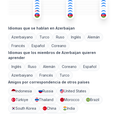
AZE
AZE
+2
CHI
+1
18-25
18-25
26-35
TUR
+1
ING
+1
AZE
+3
36-50
18-25
26-35
AZE
AZE
+1
AZE
18-25
51+
18-25
26-35
26-35
26-35
Idiomas que se hablan en Azerbaijan
Azerbaiyano
Turco
Ruso
Inglés
Alemán
Francés
Español
Coreano
Idiomas que los miembros de Azerbaijan quieren
aprender
Inglés
Ruso
Alemán
Coreano
Español
Azerbaiyano
Francés
Turco
Amigos por correspondencia de otros países
Indonesia
Russia
United States
Türkiye
Thailand
Morocco
Brazil
South Korea
China
India