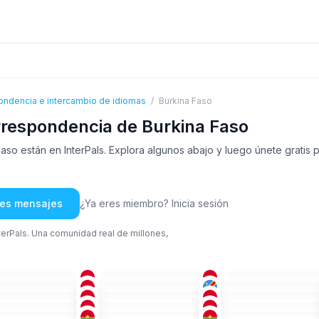
ondencia e intercambio de idiomas
/
Burkina Faso
respondencia de Burkina Faso
so están en InterPals. Explora algunos abajo y luego únete gratis 
rles mensajes
¿Ya eres miembro? Inicia sesión
nterPals. Una comunidad real de millones,
FRA
FRA
FRA
-25
26-35
36-50
YOR
+2
FRA
IGB
+2
-35
51+
26-35
FRA
ALE
+2
FRA
-25
26-35
26-35
FRA
FRA
FRA
-35
18-25
36-50
FRA
FRA
FRA
-25
36-50
18-25