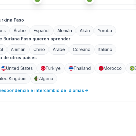
urkina Faso
ans
Árabe
Español
Alemán
Akán
Yoruba
e Burkina Faso quieren aprender
ol
Alemán
Chino
Árabe
Coreano
Italiano
 de otros países
United States
Türkiye
Thailand
Morocco
ited Kingdom
Algeria
rrespondencia e intercambio de idiomas