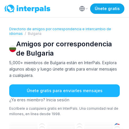
Únete gratis
Directorio de amigos por correspondencia e intercambio de
idiomas
/
Bulgaria
Amigos por correspondencia
de Bulgaria
5,000+ miembros de Bulgaria están en InterPals. Explora
algunos abajo y luego únete gratis para enviar mensajes
a cualquiera.
Únete gratis para enviarles mensajes
¿Ya eres miembro? Inicia sesión
Escríbele a cualquiera gratis en InterPals. Una comunidad real de
millones, en línea desde 1998.
ING
TUR
ING
ING
BÚL
+2
BÚL
+1
51+
26-35
26-35
BÚL
BÚL
TUR
26-35
26-35
26-35
FRA
+1
TUR
BÚL
+3
18-25
36-50
51+
RUS
+3
BÚL
+1
TUR
26-35
36-50
26-35