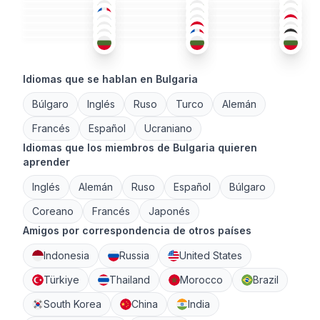
BÚL
+4
ALE
+2
BÚL
+1
51+
36-50
26-35
BÚL
+2
FRA
+2
ALE
26-35
18-25
51+
BÚL
BÚL
+1
ING
+1
26-35
26-35
36-50
36-50
18-25
18-25
Idiomas que se hablan en Bulgaria
Búlgaro
Inglés
Ruso
Turco
Alemán
Francés
Español
Ucraniano
Idiomas que los miembros de Bulgaria quieren
aprender
Inglés
Alemán
Ruso
Español
Búlgaro
Coreano
Francés
Japonés
Amigos por correspondencia de otros países
Indonesia
Russia
United States
Türkiye
Thailand
Morocco
Brazil
South Korea
China
India