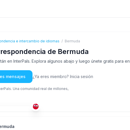
ondencia e intercambio de idiomas
/
Bermuda
rrespondencia de Bermuda
 en InterPals. Explora algunos abajo y luego únete gratis para env
rles mensajes
¿Ya eres miembro? Inicia sesión
nterPals. Una comunidad real de millones,
ING
+
Bermuda