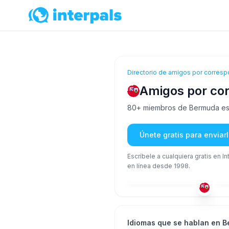
Directorio de amigos por corresp
Amigos por co
80+ miembros de Bermuda están
Únete gratis para envia
Escríbele a cualquiera gratis en I
en línea desde 1998.
ING
51+
51
Idiomas que se hablan en 