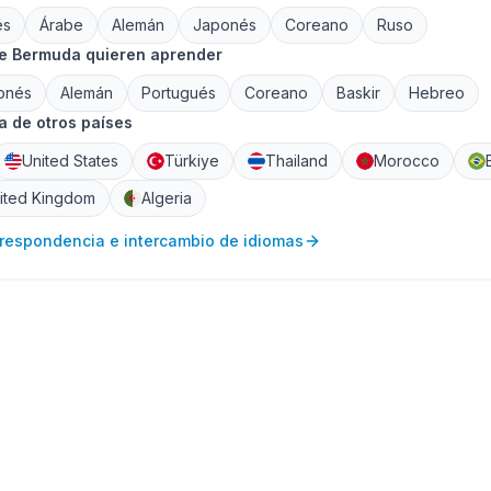
és
Árabe
Alemán
Japonés
Coreano
Ruso
de Bermuda quieren aprender
onés
Alemán
Portugués
Coreano
Baskir
Hebreo
 de otros países
United States
Türkiye
Thailand
Morocco
ited Kingdom
Algeria
rrespondencia e intercambio de idiomas