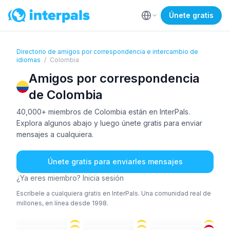
Únete gratis
Directorio de amigos por correspondencia e intercambio de
idiomas
/
Colombia
Amigos por correspondencia
de Colombia
40,000+ miembros de Colombia están en InterPals.
Explora algunos abajo y luego únete gratis para enviar
mensajes a cualquiera.
Únete gratis para enviarles mensajes
¿Ya eres miembro? Inicia sesión
Escríbele a cualquiera gratis en InterPals. Una comunidad real de
millones, en línea desde 1998.
ESP
ESP
ESP
ESP
+1
ING
+1
ÁRA
+1
36-50
18-25
26-35
ESP
ING
LAT
26-35
51+
26-35
ESP
ESP
ESP
+1
36-50
26-35
26-35
ESP
ESP
+1
ESP
26-35
26-35
26-35