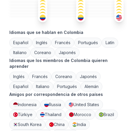
ESP
+1
ING
+1
ESP
36-50
36-50
36-50
ING
ESP
ESP
18-25
26-35
26-35
ESP
+2
ESP
ING
+1
18-25
18-25
26-35
36-50
51+
36-50
Idiomas que se hablan en Colombia
Español
Inglés
Francés
Portugués
Latín
Italiano
Coreano
Japonés
Idiomas que los miembros de Colombia quieren
aprender
Inglés
Francés
Coreano
Japonés
Español
Italiano
Portugués
Alemán
Amigos por correspondencia de otros países
Indonesia
Russia
United States
Türkiye
Thailand
Morocco
Brazil
South Korea
China
India