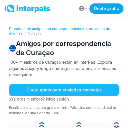
Únete gratis
Directorio de amigos por correspondencia e intercambio de
idiomas
/
Curaçao
Amigos por correspondencia
de Curaçao
100+ miembros de Curaçao están en InterPals. Explora
algunos abajo y luego únete gratis para enviar mensajes
a cualquiera.
Únete gratis para enviarles mensajes
¿Ya eres miembro? Inicia sesión
Escríbele a cualquiera gratis en InterPals. Una comunidad real de
millones, en línea desde 1998.
ING
+2
ESP
ING
ESP
NEE
+1
ESP
18-25
18-25
36-50
ESP
ESP
36-50
18-25
51+
36-50
18-25