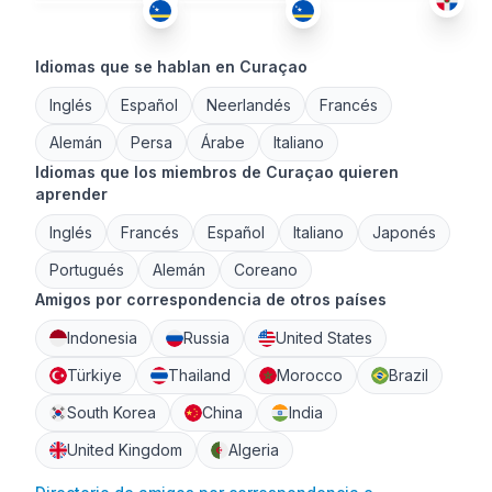
Idiomas que se hablan en Curaçao
Inglés
Español
Neerlandés
Francés
Alemán
Persa
Árabe
Italiano
Idiomas que los miembros de Curaçao quieren
aprender
Inglés
Francés
Español
Italiano
Japonés
Portugués
Alemán
Coreano
Amigos por correspondencia de otros países
Indonesia
Russia
United States
Türkiye
Thailand
Morocco
Brazil
South Korea
China
India
United Kingdom
Algeria