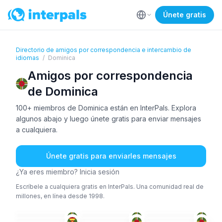
Únete gratis
Directorio de amigos por correspondencia e intercambio de
idiomas
/
Dominica
Amigos por correspondencia
de Dominica
100+ miembros de Dominica están en InterPals. Explora
algunos abajo y luego únete gratis para enviar mensajes
a cualquiera.
Únete gratis para enviarles mensajes
¿Ya eres miembro? Inicia sesión
Escríbele a cualquiera gratis en InterPals. Una comunidad real de
millones, en línea desde 1998.
ING
ING
YOR
+1
ING
+1
FRA
+1
ING
36-50
26-35
26-35
36-50
26-35
51+