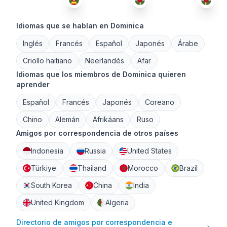
Idiomas que se hablan en Dominica
Inglés
Francés
Español
Japonés
Árabe
Criollo haitiano
Neerlandés
Afar
Idiomas que los miembros de Dominica quieren
aprender
Español
Francés
Japonés
Coreano
Chino
Alemán
Afrikáans
Ruso
Amigos por correspondencia de otros países
Indonesia
Russia
United States
Türkiye
Thailand
Morocco
Brazil
South Korea
China
India
United Kingdom
Algeria
Directorio de amigos por correspondencia e