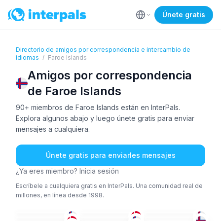
Únete gratis
Directorio de amigos por correspondencia e intercambio de
idiomas
/
Faroe Islands
Amigos por correspondencia
de Faroe Islands
90+ miembros de Faroe Islands están en InterPals.
Explora algunos abajo y luego únete gratis para enviar
mensajes a cualquiera.
Únete gratis para enviarles mensajes
¿Ya eres miembro? Inicia sesión
Escríbele a cualquiera gratis en InterPals. Una comunidad real de
millones, en línea desde 1998.
ING
+1
DAN
FER
+5
DAN
+3
AMÁ
DAN
+2
36-50
51+
36-50
DAN
+3
FER
18-25
26-35
26-35
26-35
18-25