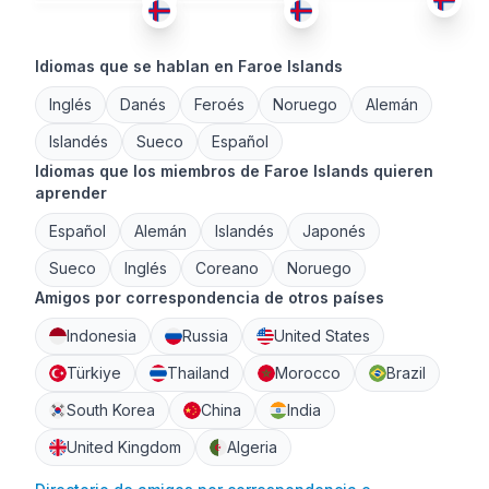
Idiomas que se hablan en Faroe Islands
Inglés
Danés
Feroés
Noruego
Alemán
Islandés
Sueco
Español
Idiomas que los miembros de Faroe Islands quieren
aprender
Español
Alemán
Islandés
Japonés
Sueco
Inglés
Coreano
Noruego
Amigos por correspondencia de otros países
Indonesia
Russia
United States
Türkiye
Thailand
Morocco
Brazil
South Korea
China
India
United Kingdom
Algeria