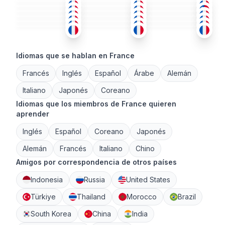
FRA
+1
FRA
ÁRA
18-25
26-35
36-50
FRA
FRA
ING
+1
36-50
36-50
18-25
FRA
FRA
+1
FRA
26-35
18-25
26-35
36-50
51+
26-35
Idiomas que se hablan en France
Francés
Inglés
Español
Árabe
Alemán
Italiano
Japonés
Coreano
Idiomas que los miembros de France quieren
aprender
Inglés
Español
Coreano
Japonés
Alemán
Francés
Italiano
Chino
Amigos por correspondencia de otros países
Indonesia
Russia
United States
Türkiye
Thailand
Morocco
Brazil
South Korea
China
India