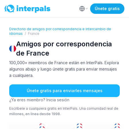
Únete gratis
Directorio de amigos por correspondencia e intercambio de
idiomas
/
France
Amigos por correspondencia
de France
100,000+ miembros de France están en InterPals. Explora
algunos abajo y luego únete gratis para enviar mensajes
a cualquiera.
Únete gratis para enviarles mensajes
¿Ya eres miembro? Inicia sesión
Escríbele a cualquiera gratis en InterPals. Una comunidad real de
millones, en línea desde 1998.
BAL
+1
KUR
+1
FRA
+1
FRA
FRA
+3
FRA
26-35
51+
36-50
FRA
FRA
+1
FRA
+3
18-25
51+
36-50
ING
FRA
+1
ING
26-35
51+
36-50
FRA
+1
FRA
FRA
+1
26-35
26-35
51+