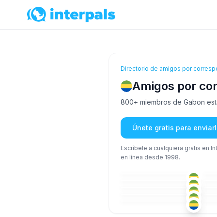
Directorio de amigos por corresp
Amigos por co
800+ miembros de Gabon están 
Únete gratis para envia
Escríbele a cualquiera gratis en I
en línea desde 1998.
FRA
18-25
18
FRA
18-25
26
FRA
18-25
26
FRA
+2
18-25
18
FRA
18-25
26