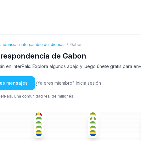
ondencia e intercambio de idiomas
/
Gabon
rrespondencia de Gabon
en InterPals. Explora algunos abajo y luego únete gratis para env
rles mensajes
¿Ya eres miembro? Inicia sesión
nterPals. Una comunidad real de millones,
ING
FRA
+1
ÁRA
-25
51+
26-35
ING
IGB
+2
FRA
-35
26-35
18-25
FRA
FRA
FRA
-35
26-35
18-25
FRA
ESP
FRA
+1
-25
36-50
18-25
FRA
+1
ING
+1
KON
-35
18-25
18-25