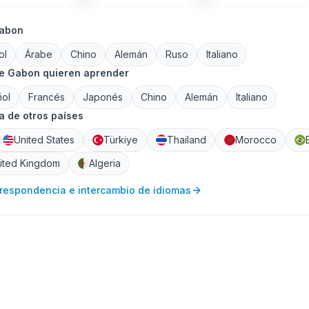
Gabon
ol
Árabe
Chino
Alemán
Ruso
Italiano
de Gabon quieren aprender
ñol
Francés
Japonés
Chino
Alemán
Italiano
 de otros países
United States
Türkiye
Thailand
Morocco
ited Kingdom
Algeria
rrespondencia e intercambio de idiomas