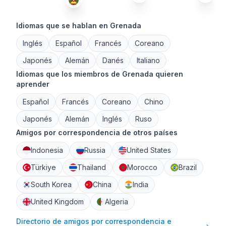
Idiomas que se hablan en Grenada
Inglés
Español
Francés
Coreano
Japonés
Alemán
Danés
Italiano
Idiomas que los miembros de Grenada quieren
aprender
Español
Francés
Coreano
Chino
Japonés
Alemán
Inglés
Ruso
Amigos por correspondencia de otros países
Indonesia
Russia
United States
Türkiye
Thailand
Morocco
Brazil
South Korea
China
India
United Kingdom
Algeria
Directorio de amigos por correspondencia e