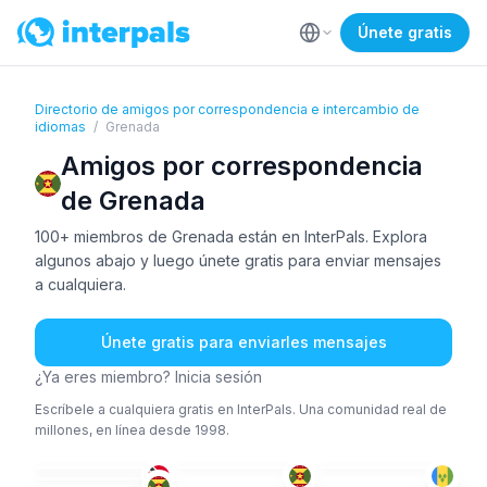
Únete gratis
Directorio de amigos por correspondencia e intercambio de
idiomas
/
Grenada
Amigos por correspondencia
de Grenada
100+ miembros de Grenada están en InterPals. Explora
algunos abajo y luego únete gratis para enviar mensajes
a cualquiera.
Únete gratis para enviarles mensajes
¿Ya eres miembro? Inicia sesión
Escríbele a cualquiera gratis en InterPals. Una comunidad real de
millones, en línea desde 1998.
ING
ING
ING
+2
ING
51+
26-35
18-25
18-25