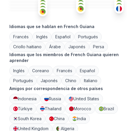
FRA
+1
18-25
18-25
18-25
18-25
Idiomas que se hablan en French Guiana
Francés
Inglés
Español
Portugués
Criollo haitiano
Árabe
Japonés
Persa
Idiomas que los miembros de French Guiana quieren
aprender
Inglés
Coreano
Francés
Español
Portugués
Japonés
Chino
Italiano
Amigos por correspondencia de otros países
Indonesia
Russia
United States
Türkiye
Thailand
Morocco
Brazil
South Korea
China
India
United Kingdom
Algeria