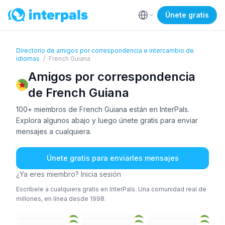
Únete gratis
Directorio de amigos por correspondencia e intercambio de
idiomas
/
French Guiana
Amigos por correspondencia
de French Guiana
100+ miembros de French Guiana están en InterPals.
Explora algunos abajo y luego únete gratis para enviar
mensajes a cualquiera.
Únete gratis para enviarles mensajes
¿Ya eres miembro? Inicia sesión
Escríbele a cualquiera gratis en InterPals. Una comunidad real de
millones, en línea desde 1998.
PER
+1
FRA
FRA
FRA
PER
+2
FRA
+1
18-25
18-25
18-25
CRI
+1
FRA
FRA
26-35
26-35
18-25
ESP
FRA
FRA
+2
26-35
36-50
36-50
ABJ
+1
ÁRA
FRA
+2
36-50
36-50
26-35