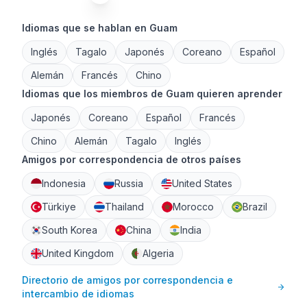
Idiomas que se hablan en Guam
Inglés
Tagalo
Japonés
Coreano
Español
Alemán
Francés
Chino
Idiomas que los miembros de Guam quieren aprender
Japonés
Coreano
Español
Francés
Chino
Alemán
Tagalo
Inglés
Amigos por correspondencia de otros países
Indonesia
Russia
United States
Türkiye
Thailand
Morocco
Brazil
South Korea
China
India
United Kingdom
Algeria
Directorio de amigos por correspondencia e
intercambio de idiomas