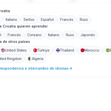
roatia
Italiano
Serbio
Español
Francés
Ruso
e Croatia quieren aprender
l
Francés
Coreano
Italiano
Ruso
Japonés
 de otros países
United States
Türkiye
Thailand
Morocco
ited Kingdom
Algeria
rrespondencia e intercambio de idiomas