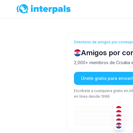
Directorio de amigos por corresp
Amigos por cor
2,000+ miembros de Croatia es
Únete gratis para envia
Escríbele a cualquiera gratis en I
en línea desde 1998.
CRO
+4
26-35
36
ING
+2
26-35
36
SER
+2
36-50
51
CRO
+1
18-25
26
CRO
36-50
26