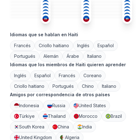
ING
+3
FRA
CRI
+1
18-25
18-25
18-25
CRI
+1
FRA
FRA
+1
36-50
26-35
18-25
CRI
+1
CRI
FRA
18-25
36-50
26-35
18-25
18-25
51+
Idiomas que se hablan en Haiti
Francés
Criollo haitiano
Inglés
Español
Portugués
Alemán
Árabe
Italiano
Idiomas que los miembros de Haiti quieren aprender
Inglés
Español
Francés
Coreano
Criollo haitiano
Portugués
Chino
Italiano
Amigos por correspondencia de otros países
Indonesia
Russia
United States
Türkiye
Thailand
Morocco
Brazil
South Korea
China
India
United Kingdom
Algeria