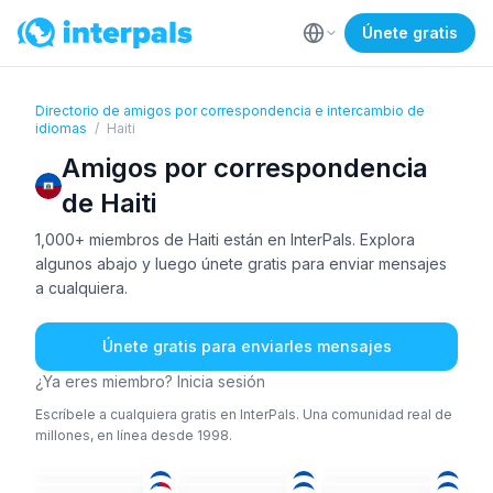
Únete gratis
Directorio de amigos por correspondencia e intercambio de
idiomas
/
Haiti
Amigos por correspondencia
de Haiti
1,000+ miembros de Haiti están en InterPals. Explora
algunos abajo y luego únete gratis para enviar mensajes
a cualquiera.
Únete gratis para enviarles mensajes
¿Ya eres miembro? Inicia sesión
Escríbele a cualquiera gratis en InterPals. Una comunidad real de
millones, en línea desde 1998.
FRA
CRI
+1
CRI
+1
ING
+1
CRI
+1
FRA
18-25
18-25
18-25
CRI
+1
FRA
+2
CRI
51+
18-25
26-35
CRI
+1
FRA
CRI
26-35
18-25
18-25
FRA
+1
FRA
FRA
+1
18-25
18-25
18-25