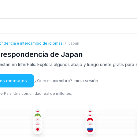
ondencia e intercambio de idiomas
/
Japan
rrespondencia de Japan
án en InterPals. Explora algunos abajo y luego únete gratis para e
rles mensajes
¿Ya eres miembro? Inicia sesión
nterPals. Una comunidad real de millones,
JAP
JAP
CHI
+2
-50
51+
51+
POR
ING
+1
JAP
+1
-35
26-35
36-50
JAP
CHI
+2
JAP
+
26-35
26-35
JAP
JAP
JAP
-35
36-50
36-50
JAP
ING
+1
ING
-50
36-50
18-25