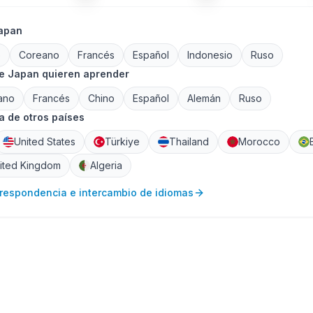
Japan
o
Coreano
Francés
Español
Indonesio
Ruso
de Japan quieren aprender
ano
Francés
Chino
Español
Alemán
Ruso
 de otros países
United States
Türkiye
Thailand
Morocco
ited Kingdom
Algeria
rrespondencia e intercambio de idiomas