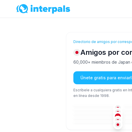
Directorio de amigos por corresp
Amigos por co
60,000+ miembros de Japan est
Únete gratis para envia
Escríbele a cualquiera gratis en I
en línea desde 1998.
JAP
36-50
36
JAP
36-50
26
CHI
+1
26-35
51
JAP
+1
26-35
26
JAP
18-25
36