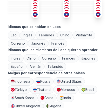
ALB
+2
ING
+1
ING
18-25
18-25
26-35
LAO
+1
ING
+2
TAI
+1
36-50
36-50
36-50
ING
+1
LAO
LAO
+1
26-35
36-50
18-25
26-35
26-35
26-35
Idiomas que se hablan en Laos
Lao
Inglés
Tailandés
Chino
Vietnamita
Coreano
Japonés
Francés
Idiomas que los miembros de Laos quieren aprender
Inglés
Chino
Coreano
Francés
Japonés
Español
Alemán
Tailandés
Amigos por correspondencia de otros países
Indonesia
Russia
United States
Türkiye
Thailand
Morocco
Brazil
South Korea
China
India
United Kingdom
Algeria