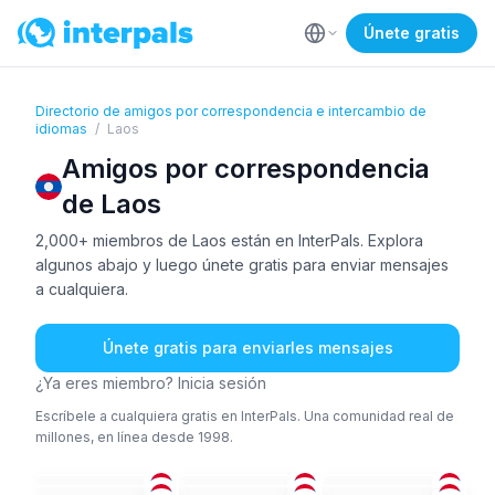
Únete gratis
Directorio de amigos por correspondencia e intercambio de
idiomas
/
Laos
Amigos por correspondencia
de Laos
2,000+ miembros de Laos están en InterPals. Explora
algunos abajo y luego únete gratis para enviar mensajes
a cualquiera.
Únete gratis para enviarles mensajes
¿Ya eres miembro? Inicia sesión
Escríbele a cualquiera gratis en InterPals. Una comunidad real de
millones, en línea desde 1998.
LAO
+1
ING
+2
LAO
+1
AFA
+3
LAO
LAO
18-25
18-25
18-25
LAO
+1
LAO
+2
LAO
36-50
36-50
26-35
LAO
ING
+1
ING
+2
18-25
36-50
36-50
LAO
+1
LAO
+1
LAO
18-25
26-35
26-35