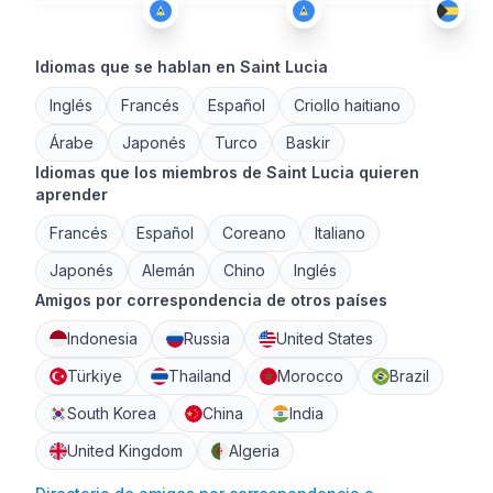
Idiomas que se hablan en Saint Lucia
Inglés
Francés
Español
Criollo haitiano
Árabe
Japonés
Turco
Baskir
Idiomas que los miembros de Saint Lucia quieren
aprender
Francés
Español
Coreano
Italiano
Japonés
Alemán
Chino
Inglés
Amigos por correspondencia de otros países
Indonesia
Russia
United States
Türkiye
Thailand
Morocco
Brazil
South Korea
China
India
United Kingdom
Algeria