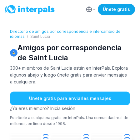
Únete gratis
Directorio de amigos por correspondencia e intercambio de
idiomas
/
Saint Lucia
Amigos por correspondencia
de Saint Lucia
300+ miembros de Saint Lucia están en InterPals. Explora
algunos abajo y luego únete gratis para enviar mensajes
a cualquiera.
Únete gratis para enviarles mensajes
¿Ya eres miembro? Inicia sesión
Escríbele a cualquiera gratis en InterPals. Una comunidad real de
millones, en línea desde 1998.
ING
ING
ING
ÁRA
+1
ING
+2
ING
51+
36-50
51+
ING
ING
ING
26-35
36-50
51+
18-25
26-35
18-25