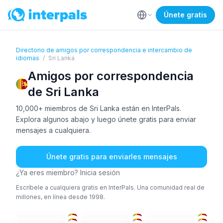
Únete gratis
Directorio de amigos por correspondencia e intercambio de
idiomas
/
Sri Lanka
Amigos por correspondencia
de Sri Lanka
10,000+ miembros de Sri Lanka están en InterPals.
Explora algunos abajo y luego únete gratis para enviar
mensajes a cualquiera.
Únete gratis para enviarles mensajes
¿Ya eres miembro? Inicia sesión
Escríbele a cualquiera gratis en InterPals. Una comunidad real de
millones, en línea desde 1998.
ING
+1
CIN
+1
ING
CIN
ING
TAM
+1
18-25
36-50
36-50
CIN
CIN
+2
AZE
+1
18-25
36-50
18-25
CIN
CIN
CIN
18-25
26-35
26-35
CIN
CIN
+1
CIN
26-35
18-25
26-35