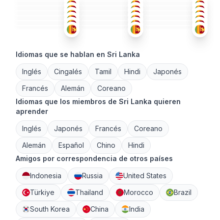
CIN
CIN
+1
ING
+1
18-25
26-35
18-25
CIN
+1
CIN
+2
CIN
26-35
18-25
26-35
ING
+1
FIN
CIN
18-25
18-25
18-25
51+
26-35
26-35
Idiomas que se hablan en Sri Lanka
Inglés
Cingalés
Tamil
Hindi
Japonés
Francés
Alemán
Coreano
Idiomas que los miembros de Sri Lanka quieren
aprender
Inglés
Japonés
Francés
Coreano
Alemán
Español
Chino
Hindi
Amigos por correspondencia de otros países
Indonesia
Russia
United States
Türkiye
Thailand
Morocco
Brazil
South Korea
China
India