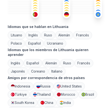
LIT
+1
LIT
+1
RUS
18-25
18-25
36-50
LIT
+3
LIT
+2
RUS
+1
26-35
18-25
36-50
ÁRA
+1
ALE
+2
KAZ
+2
36-50
26-35
26-35
18-25
26-35
26-35
Idiomas que se hablan en Lithuania
Lituano
Inglés
Ruso
Alemán
Francés
Polaco
Español
Ucraniano
Idiomas que los miembros de Lithuania quieren
aprender
Inglés
Español
Alemán
Ruso
Francés
Japonés
Coreano
Italiano
Amigos por correspondencia de otros países
Indonesia
Russia
United States
Türkiye
Thailand
Morocco
Brazil
South Korea
China
India