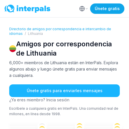
Únete gratis
Directorio de amigos por correspondencia e intercambio de
idiomas
/
Lithuania
Amigos por correspondencia
de Lithuania
6,000+ miembros de Lithuania están en InterPals. Explora
algunos abajo y luego únete gratis para enviar mensajes
a cualquiera.
Únete gratis para enviarles mensajes
¿Ya eres miembro? Inicia sesión
Escríbele a cualquiera gratis en InterPals. Una comunidad real de
millones, en línea desde 1998.
RUS
+2
ING
+1
LIT
+1
LIT
+1
ING
+2
LIT
+3
18-25
26-35
18-25
LIT
+1
RUS
+3
PUN
+3
26-35
26-35
26-35
ING
+1
RUS
ÁRA
+2
26-35
26-35
36-50
LIT
+1
LIT
+1
LIT
18-25
26-35
18-25