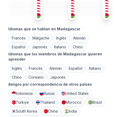
MAL
FRA
+1
FRA
18-25
36-50
26-35
MAL
FRA
FRA
36-50
26-35
18-25
FRA
+1
MAL
ING
+1
26-35
26-35
18-25
26-35
26-35
18-25
Idiomas que se hablan en Madagascar
Francés
Malgache
Inglés
Alemán
Español
Japonés
Italiano
Chino
Idiomas que los miembros de Madagascar quieren
aprender
Inglés
Francés
Alemán
Español
Italiano
Chino
Coreano
Japonés
Amigos por correspondencia de otros países
Indonesia
Russia
United States
Türkiye
Thailand
Morocco
Brazil
South Korea
China
India