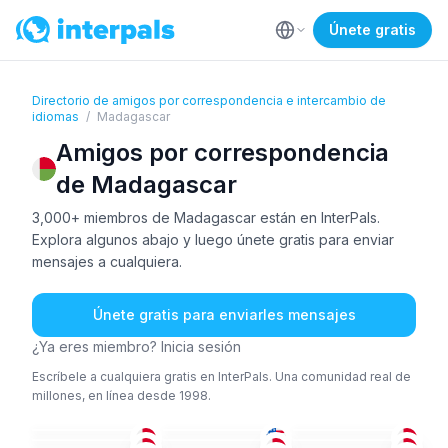
Únete gratis
Directorio de amigos por correspondencia e intercambio de
idiomas
/
Madagascar
Amigos por correspondencia
de Madagascar
3,000+ miembros de Madagascar están en InterPals.
Explora algunos abajo y luego únete gratis para enviar
mensajes a cualquiera.
Únete gratis para enviarles mensajes
¿Ya eres miembro? Inicia sesión
Escríbele a cualquiera gratis en InterPals. Una comunidad real de
millones, en línea desde 1998.
MAL
+2
ING
ING
+1
ING
+2
FRA
ALE
+2
26-35
36-50
26-35
FRA
MAL
ALE
+2
18-25
18-25
18-25
ING
+2
MAL
FRA
18-25
36-50
26-35
MAL
MAL
MAL
18-25
26-35
26-35