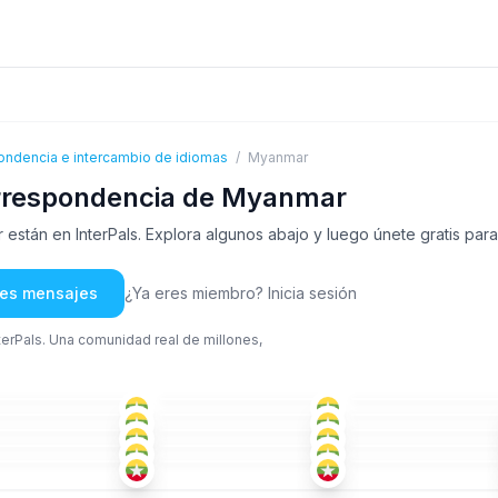
ondencia e intercambio de idiomas
/
Myanmar
rrespondencia de Myanmar
tán en InterPals. Explora algunos abajo y luego únete gratis para
rles mensajes
¿Ya eres miembro? Inicia sesión
nterPals. Una comunidad real de millones,
BIR
BIR
+1
BIR
-25
36-50
18-25
BIR
BIR
BIR
+1
-25
26-35
18-25
BIR
+2
BIR
+1
BIR
+1
-35
18-25
18-25
BIR
BIR
+2
BIR
-25
26-35
18-25
BIR
BIR
BIR
-35
26-35
18-25