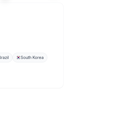
Brazil
South Korea