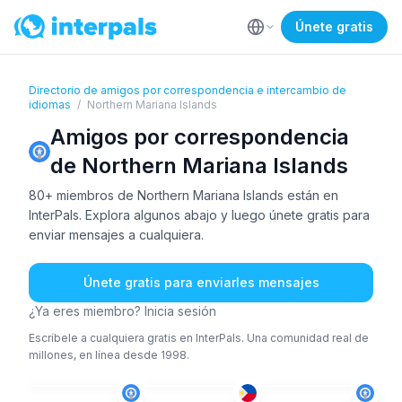
Únete gratis
Directorio de amigos por correspondencia e intercambio de
idiomas
/
Northern Mariana Islands
Amigos por correspondencia
de Northern Mariana Islands
80+ miembros de Northern Mariana Islands están en
InterPals. Explora algunos abajo y luego únete gratis para
enviar mensajes a cualquiera.
Únete gratis para enviarles mensajes
¿Ya eres miembro? Inicia sesión
Escríbele a cualquiera gratis en InterPals. Una comunidad real de
millones, en línea desde 1998.
ING
ING
+1
ING
36-50
26-35
51+