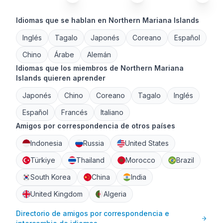
Idiomas que se hablan en Northern Mariana Islands
Inglés
Tagalo
Japonés
Coreano
Español
Chino
Árabe
Alemán
Idiomas que los miembros de Northern Mariana
Islands quieren aprender
Japonés
Chino
Coreano
Tagalo
Inglés
Español
Francés
Italiano
Amigos por correspondencia de otros países
Indonesia
Russia
United States
Türkiye
Thailand
Morocco
Brazil
South Korea
China
India
United Kingdom
Algeria
Directorio de amigos por correspondencia e