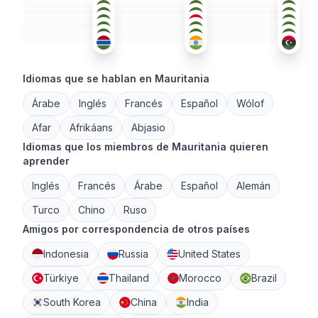
ÁRA
+1
ÁRA
ÁRA
26-35
18-25
26-35
ÁRA
+2
FRA
ÁRA
+2
26-35
18-25
18-25
ÁRA
TWI
+1
ÁRA
18-25
36-50
18-25
18-25
36-50
26-35
Idiomas que se hablan en Mauritania
Árabe
Inglés
Francés
Español
Wólof
Afar
Afrikáans
Abjasio
Idiomas que los miembros de Mauritania quieren
aprender
Inglés
Francés
Árabe
Español
Alemán
Turco
Chino
Ruso
Amigos por correspondencia de otros países
Indonesia
Russia
United States
Türkiye
Thailand
Morocco
Brazil
South Korea
China
India