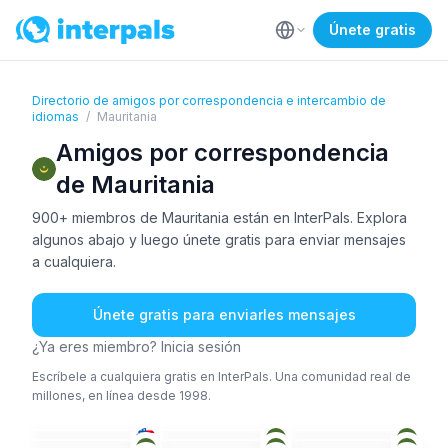
Únete gratis
Directorio de amigos por correspondencia e intercambio de
idiomas
/
Mauritania
Amigos por correspondencia
de Mauritania
900+ miembros de Mauritania están en InterPals. Explora
algunos abajo y luego únete gratis para enviar mensajes
a cualquiera.
Únete gratis para enviarles mensajes
¿Ya eres miembro? Inicia sesión
Escríbele a cualquiera gratis en InterPals. Una comunidad real de
millones, en línea desde 1998.
ING
ÁRA
ING
+2
ÁRA
ÁRA
ÁRA
18-25
26-35
18-25
AFR
+2
ÁRA
WÓL
+2
26-35
36-50
18-25
ÁRA
ÁRA
ÁRA
+1
26-35
18-25
26-35
ÁRA
ÁRA
ÁRA
26-35
18-25
18-25