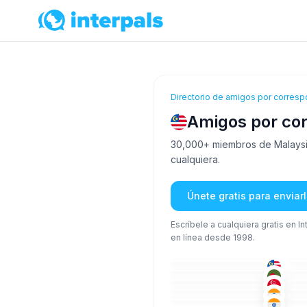
Directorio de amigos por corresp
Amigos por co
30,000+ miembros de Malaysia 
cualquiera.
Únete gratis para envia
Escríbele a cualquiera gratis en I
en línea desde 1998.
ING
26-35
26
BEN
26-35
18
IND
+1
26-35
36
HIN
26-35
26
ING
+1
26-35
26