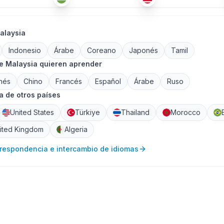
alaysia
Indonesio
Árabe
Coreano
Japonés
Tamil
e Malaysia quieren aprender
nés
Chino
Francés
Español
Árabe
Ruso
 de otros países
United States
Türkiye
Thailand
Morocco
ited Kingdom
Algeria
rrespondencia e intercambio de idiomas