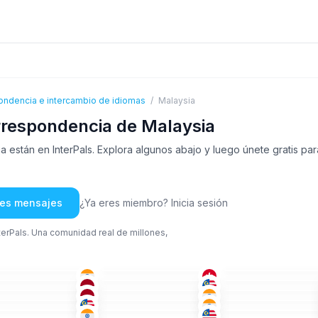
ondencia e intercambio de idiomas
/
Malaysia
rrespondencia de Malaysia
están en InterPals. Explora algunos abajo y luego únete gratis par
rles mensajes
¿Ya eres miembro? Inicia sesión
nterPals. Una comunidad real de millones,
HIN
ALE
+2
ING
-35
36-50
18-25
ING
MAL
+1
ING
+1
-25
36-50
26-35
IND
ING
MAL
-50
26-35
36-50
CHI
ING
ING
-35
36-50
18-25
ING
ING
+1
CAN
+1
-35
26-35
36-50