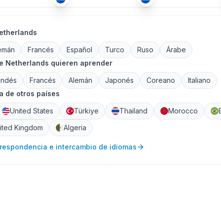
etherlands
emán
Francés
Español
Turco
Ruso
Árabe
e Netherlands quieren aprender
andés
Francés
Alemán
Japonés
Coreano
Italiano
 de otros países
United States
Türkiye
Thailand
Morocco
ited Kingdom
Algeria
rrespondencia e intercambio de idiomas