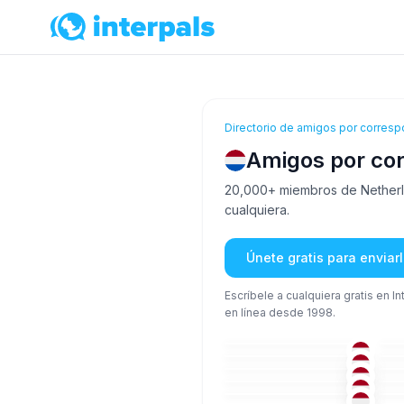
Directorio de amigos por corresp
Amigos por co
20,000+ miembros de Netherlan
cualquiera.
Únete gratis para envia
Escríbele a cualquiera gratis en I
en línea desde 1998.
ING
+1
51+
36
NEE
+1
18-25
36
NEE
26-35
26
ING
+1
36-50
51
TUR
+2
36-50
18