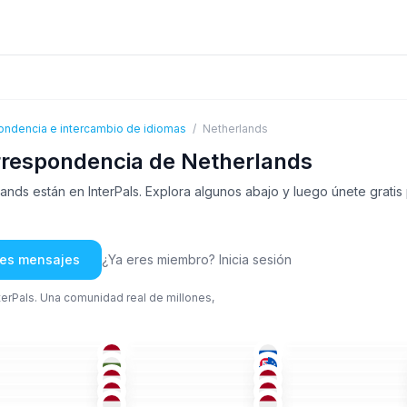
ondencia e intercambio de idiomas
/
Netherlands
rrespondencia de Netherlands
ds están en InterPals. Explora algunos abajo y luego únete gratis
rles mensajes
¿Ya eres miembro? Inicia sesión
nterPals. Una comunidad real de millones,
NEE
+1
TÁR
+2
ING
-50
26-35
26-35
BÚL
+3
ING
ING
-50
36-50
18-25
ING
+1
NEE
+1
ING
-35
51+
36-50
NEE
+1
NEE
+1
NEE
+2
+
51+
26-35
NEE
NEE
+2
NEE
+1
-25
51+
26-35