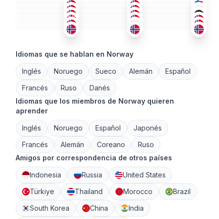
ING
ING
+3
ING
+1
36-50
26-35
18-25
NOR
+1
POL
+1
NOR
+4
51+
26-35
36-50
RUS
+1
EST
NOR
36-50
26-35
18-25
26-35
51+
36-50
Idiomas que se hablan en Norway
Inglés
Noruego
Sueco
Alemán
Español
Francés
Ruso
Danés
Idiomas que los miembros de Norway quieren
aprender
Inglés
Noruego
Español
Japonés
Francés
Alemán
Coreano
Ruso
Amigos por correspondencia de otros países
Indonesia
Russia
United States
Türkiye
Thailand
Morocco
Brazil
South Korea
China
India