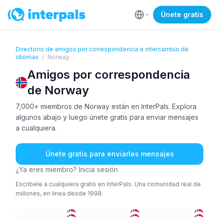
Únete gratis
Directorio de amigos por correspondencia e intercambio de
idiomas
/
Norway
Amigos por correspondencia
de Norway
7,000+ miembros de Norway están en InterPals. Explora
algunos abajo y luego únete gratis para enviar mensajes
a cualquiera.
Únete gratis para enviarles mensajes
¿Ya eres miembro? Inicia sesión
Escríbele a cualquiera gratis en InterPals. Una comunidad real de
millones, en línea desde 1998.
NOR
+2
NOR
+1
NOR
NOR
+1
ING
ING
+1
36-50
36-50
51+
ING
+2
NOR
+2
ALE
+2
51+
36-50
36-50
NOR
NOR
+1
POL
+2
18-25
36-50
36-50
ING
+2
NOR
+1
ALE
+2
36-50
36-50
36-50