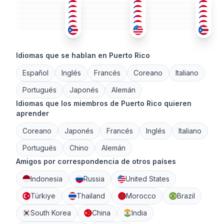
ESP
ESP
ESP
+1
26-35
36-50
36-50
ESP
+1
ESP
+1
ESP
18-25
26-35
18-25
ESP
+1
ING
+1
ESP
+1
26-35
26-35
26-35
36-50
51+
18-25
Idiomas que se hablan en Puerto Rico
Español
Inglés
Francés
Coreano
Italiano
Portugués
Japonés
Alemán
Idiomas que los miembros de Puerto Rico quieren
aprender
Coreano
Japonés
Francés
Inglés
Italiano
Portugués
Chino
Alemán
Amigos por correspondencia de otros países
Indonesia
Russia
United States
Türkiye
Thailand
Morocco
Brazil
South Korea
China
India