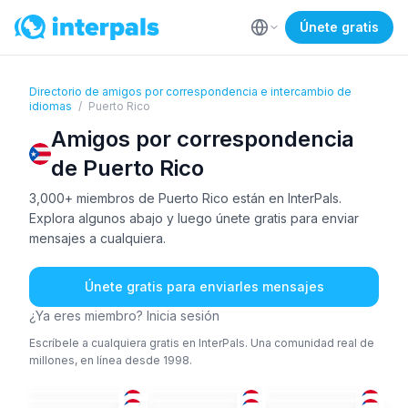
Únete gratis
Directorio de amigos por correspondencia e intercambio de
idiomas
/
Puerto Rico
Amigos por correspondencia
de Puerto Rico
3,000+ miembros de Puerto Rico están en InterPals.
Explora algunos abajo y luego únete gratis para enviar
mensajes a cualquiera.
Únete gratis para enviarles mensajes
¿Ya eres miembro? Inicia sesión
Escríbele a cualquiera gratis en InterPals. Una comunidad real de
millones, en línea desde 1998.
ESP
+1
ING
+1
ESP
+1
ING
+1
ING
+1
ESP
+3
26-35
18-25
36-50
ESP
+1
ING
ING
+1
26-35
26-35
26-35
ING
+1
ESP
+1
ESP
+1
36-50
26-35
26-35
ESP
+1
ESP
+1
ESP
26-35
51+
36-50