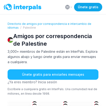
Únete gratis
Directorio de amigos por correspondencia e intercambio de
idiomas
/
Palestine
Amigos por correspondencia
de Palestine
3,000+ miembros de Palestine están en InterPals. Explora
algunos abajo y luego únete gratis para enviar mensajes
a cualquiera.
Únete gratis para enviarles mensajes
¿Ya eres miembro? Inicia sesión
Escríbele a cualquiera gratis en InterPals. Una comunidad real de
millones, en línea desde 1998.
ÁRA
+2
ÁRA
TUR
+1
ÁRA
+1
ÁRA
ÁRA
18-25
36-50
18-25
ÁRA
ÁRA
ÁRA
18-25
18-25
26-35
ÁRA
+1
ÁRA
ÁRA
18-25
26-35
36-50
AFR
+3
ÁRA
ÁRA
18-25
18-25
18-25