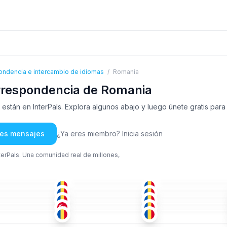
ondencia e intercambio de idiomas
/
Romania
rrespondencia de Romania
tán en InterPals. Explora algunos abajo y luego únete gratis para 
rles mensajes
¿Ya eres miembro? Inicia sesión
nterPals. Una comunidad real de millones,
HÚN
+1
ING
+1
RUM
-50
26-35
26-35
RUM
RUM
ING
+1
-25
36-50
18-25
NEE
TUR
+1
ING
-50
36-50
51+
ING
RUM
+1
RUM
+1
+
18-25
26-35
RUM
+2
TUR
TUR
+1
-50
18-25
36-50