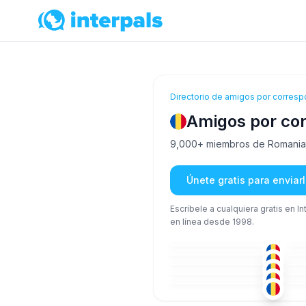
Directorio de amigos por corresp
Amigos por co
9,000+ miembros de Romania es
Únete gratis para envia
Escríbele a cualquiera gratis en I
en línea desde 1998.
ING
26-35
36
HÚN
36-50
18
TUR
18-25
36
RUM
+1
18-25
51
RUM
+1
26-35
36