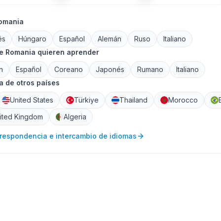
Romania
és
Húngaro
Español
Alemán
Ruso
Italiano
de Romania quieren aprender
n
Español
Coreano
Japonés
Rumano
Italiano
 de otros países
United States
Türkiye
Thailand
Morocco
ited Kingdom
Algeria
rrespondencia e intercambio de idiomas