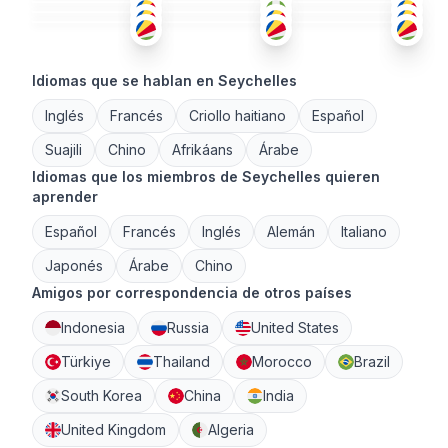
18-25
18-25
26-35
Idiomas que se hablan en Seychelles
Inglés
Francés
Criollo haitiano
Español
Suajili
Chino
Afrikáans
Árabe
Idiomas que los miembros de Seychelles quieren
aprender
Español
Francés
Inglés
Alemán
Italiano
Japonés
Árabe
Chino
Amigos por correspondencia de otros países
Indonesia
Russia
United States
Türkiye
Thailand
Morocco
Brazil
South Korea
China
India
United Kingdom
Algeria