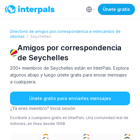
Únete gratis
Directorio de amigos por correspondencia e intercambio de
idiomas
/
Seychelles
Amigos por correspondencia
de Seychelles
200+ miembros de Seychelles están en InterPals. Explora
algunos abajo y luego únete gratis para enviar mensajes
a cualquiera.
Únete gratis para enviarles mensajes
¿Ya eres miembro? Inicia sesión
Escríbele a cualquiera gratis en InterPals. Una comunidad real de
millones, en línea desde 1998.
ING
+1
ING
ING
+1
ING
ING
TON
26-35
36-50
18-25
ING
ING
ING
+1
36-50
26-35
26-35
ING
ING
+1
ING
18-25
18-25
36-50
ING
+1
ING
ING
+1
18-25
26-35
51+