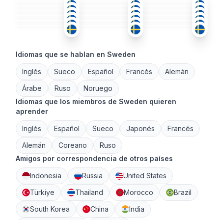
ÁRA
SUE
+3
SUE
+2
36-50
51+
26-35
SUE
SUE
+1
SUE
+2
36-50
36-50
51+
ING
+2
ING
+1
SUE
+2
36-50
18-25
26-35
26-35
26-35
18-25
Idiomas que se hablan en Sweden
Inglés
Sueco
Español
Francés
Alemán
Árabe
Ruso
Noruego
Idiomas que los miembros de Sweden quieren
aprender
Inglés
Español
Sueco
Japonés
Francés
Alemán
Coreano
Ruso
Amigos por correspondencia de otros países
Indonesia
Russia
United States
Türkiye
Thailand
Morocco
Brazil
South Korea
China
India