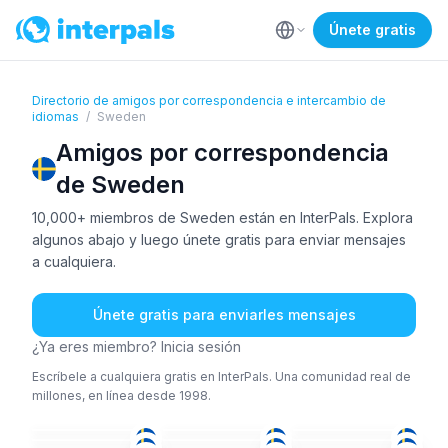
Únete gratis
Directorio de amigos por correspondencia e intercambio de
idiomas
/
Sweden
Amigos por correspondencia
de Sweden
10,000+ miembros de Sweden están en InterPals. Explora
algunos abajo y luego únete gratis para enviar mensajes
a cualquiera.
Únete gratis para enviarles mensajes
¿Ya eres miembro? Inicia sesión
Escríbele a cualquiera gratis en InterPals. Una comunidad real de
millones, en línea desde 1998.
ING
+1
SUE
+2
SUE
+1
PER
+3
SUE
ING
51+
36-50
26-35
SUE
+1
SUE
+1
SUE
36-50
36-50
36-50
ING
SUE
+1
SUE
+1
18-25
51+
26-35
ARA
+2
ING
SUE
+1
36-50
36-50
36-50