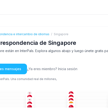
ondencia e intercambio de idiomas
/
Singapore
rrespondencia de Singapore
 están en InterPals. Explora algunos abajo y luego únete gratis p
rles mensajes
¿Ya eres miembro? Inicia sesión
nterPals. Una comunidad real de millones,
ING
+2
ING
CHI
-35
36-50
36-50
ING
+1
ING
CHI
-50
26-35
26-35
JAP
ING
+2
CHI
-35
18-25
26-35
ING
TAM
+1
MAL
-50
26-35
18-25
ING
ING
+1
ING
-50
36-50
26-35