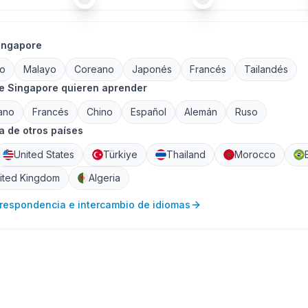
ingapore
io
Malayo
Coreano
Japonés
Francés
Tailandés
e Singapore quieren aprender
ano
Francés
Chino
Español
Alemán
Ruso
 de otros países
United States
Türkiye
Thailand
Morocco
ited Kingdom
Algeria
rrespondencia e intercambio de idiomas