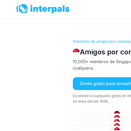
Directorio de amigos por corresp
Amigos por co
10,000+ miembros de Singapore
cualquiera.
Únete gratis para envia
Escríbele a cualquiera gratis en I
en línea desde 1998.
IND
+2
26-35
26
ING
51+
36
ING
+1
36-50
26
ING
26-35
36
MAL
+1
26-35
36