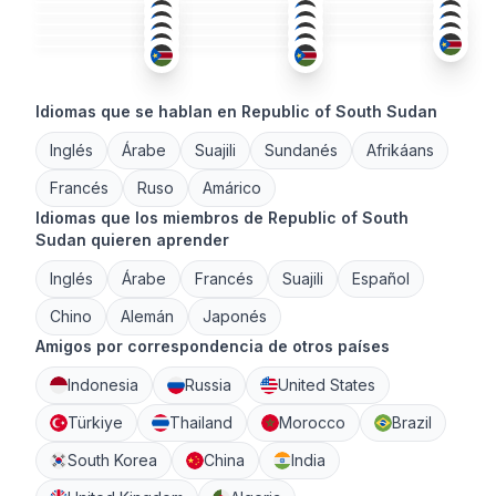
ÁRA
+1
ING
ING
26-35
26-35
18-25
ING
+1
ING
18-25
26-35
36-50
26-35
36-50
Idiomas que se hablan en Republic of South Sudan
Inglés
Árabe
Suajili
Sundanés
Afrikáans
Francés
Ruso
Amárico
Idiomas que los miembros de Republic of South
Sudan quieren aprender
Inglés
Árabe
Francés
Suajili
Español
Chino
Alemán
Japonés
Amigos por correspondencia de otros países
Indonesia
Russia
United States
Türkiye
Thailand
Morocco
Brazil
South Korea
China
India