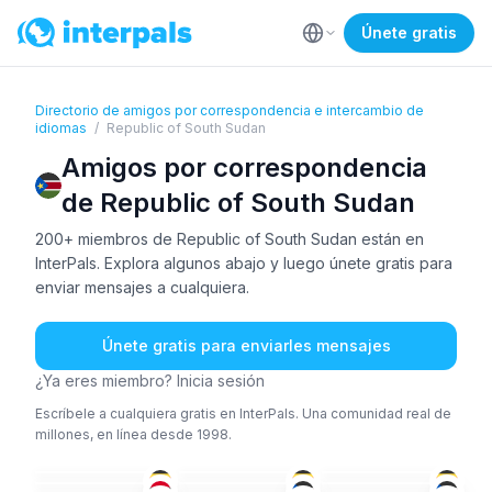
Únete gratis
Directorio de amigos por correspondencia e intercambio de
idiomas
/
Republic of South Sudan
Amigos por correspondencia
de Republic of South Sudan
200+ miembros de Republic of South Sudan están en
InterPals. Explora algunos abajo y luego únete gratis para
enviar mensajes a cualquiera.
Únete gratis para enviarles mensajes
¿Ya eres miembro? Inicia sesión
Escríbele a cualquiera gratis en InterPals. Una comunidad real de
millones, en línea desde 1998.
ÁRA
+1
AFR
+3
AFR
+1
ING
+1
ÁRA
+1
ÁRA
18-25
26-35
18-25
ING
ÁRA
+1
ÁRA
+2
26-35
26-35
18-25
ING
+1
ÁRA
+1
SUA
26-35
18-25
18-25
AFR
ÁRA
ÁRA
+1
36-50
18-25
36-50