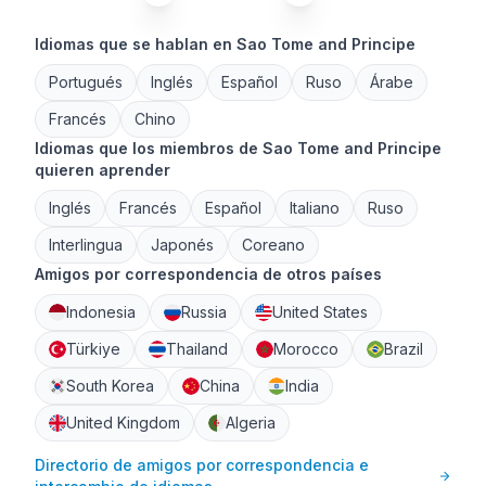
Idiomas que se hablan en Sao Tome and Principe
Portugués
Inglés
Español
Ruso
Árabe
Francés
Chino
Idiomas que los miembros de Sao Tome and Principe
quieren aprender
Inglés
Francés
Español
Italiano
Ruso
Interlingua
Japonés
Coreano
Amigos por correspondencia de otros países
Indonesia
Russia
United States
Türkiye
Thailand
Morocco
Brazil
South Korea
China
India
United Kingdom
Algeria
Directorio de amigos por correspondencia e