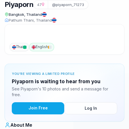
Piyaporn
47
@piyaporn_71273
Bangkok, Thailand
Pathum Thani, Thailand
Thai
English
YOU'RE VIEWING A LIMITED PROFILE
Piyaporn is waiting to hear from you
See Piyaporn's 10 photos and send a message for
free.
Join Free
Log In
About Me