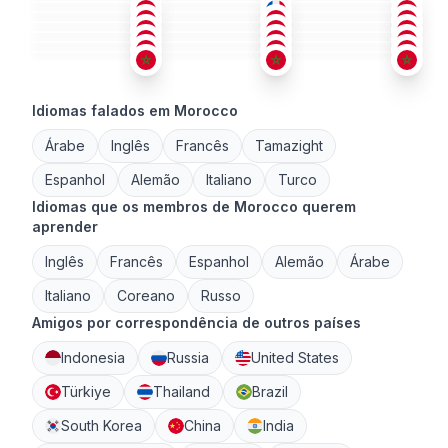
ÁRA
+1
ÁRA
ÁRA
26-35
26-35
18-25
ÁRA
ÁRA
ÁRA
+1
18-25
26-35
26-35
ÁRA
ÁRA
+2
ÁRA
51+
26-35
26-35
26-35
26-35
26-35
Idiomas falados em Morocco
Árabe
Inglês
Francês
Tamazight
Espanhol
Alemão
Italiano
Turco
Idiomas que os membros de Morocco querem
aprender
Inglês
Francês
Espanhol
Alemão
Árabe
Italiano
Coreano
Russo
Amigos por correspondência de outros países
Indonesia
Russia
United States
Türkiye
Thailand
Brazil
South Korea
China
India