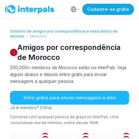
Cadastre-se grátis
Diretório de amigos por correspondência e intercâmbio de
idiomas
/
Morocco
Amigos por correspondência
de Morocco
200,000+ membros de Morocco estão no InterPals. Veja
alguns abaixo e depois entre grátis para enviar
mensagens a qualquer pessoa.
Entre grátis para enviar mensagens a eles
Já é membro? Entrar
Converse com qualquer pessoa de graça no InterPals. Uma
comunidade real de milhões, online desde 1998.
ÁRA
+1
ÁRA
+3
ÁRA
+1
ÁRA
+2
ÁRA
ÁRA
+1
26-35
18-25
18-25
ÁRA
+1
FRA
+2
ÁRA
+2
18-25
51+
18-25
ÁRA
+1
ING
ÁRA
18-25
18-25
18-25
ÁRA
+3
ÁRA
+4
ÁRA
18-25
26-35
26-35