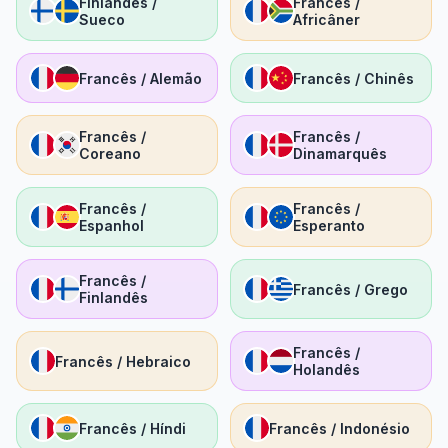
Finlandês /
Francês /
Sueco
Africâner
Francês / Alemão
Francês / Chinês
Francês /
Francês /
Coreano
Dinamarquês
Francês /
Francês /
Espanhol
Esperanto
Francês /
Francês / Grego
Finlandês
Francês /
Francês / Hebraico
Holandês
Francês / Híndi
Francês / Indonésio