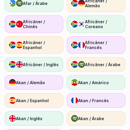
Africâner /
Afar / Árabe
Alemão
Africâner /
Africâner /
Chinês
Coreano
Africâner /
Africâner /
Espanhol
Francês
Africâner / Inglês
Africâner / Árabe
Akan / Alemão
Akan / Amárico
Akan / Espanhol
Akan / Francês
Akan / Inglês
Akan / Árabe