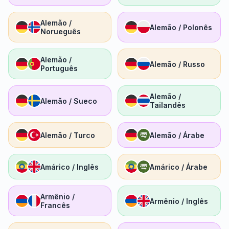
Alemão /
Alemão / Polonês
Norueguês
Alemão /
Alemão / Russo
Português
Alemão /
Alemão / Sueco
Tailandês
Alemão / Turco
Alemão / Árabe
Amárico / Inglês
Amárico / Árabe
Armênio /
Armênio / Inglês
Francês