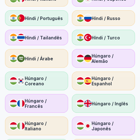
Híndi / Português
Híndi / Russo
Híndi / Tailandês
Híndi / Turco
Húngaro /
Híndi / Árabe
Alemão
Húngaro /
Húngaro /
Coreano
Espanhol
Húngaro /
Húngaro / Inglês
Francês
Húngaro /
Húngaro /
Italiano
Japonês