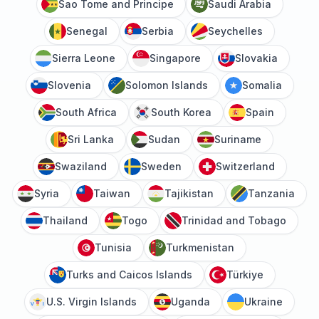
Sao Tome and Principe
Saudi Arabia
Senegal
Serbia
Seychelles
Sierra Leone
Singapore
Slovakia
Slovenia
Solomon Islands
Somalia
South Africa
South Korea
Spain
Sri Lanka
Sudan
Suriname
Swaziland
Sweden
Switzerland
Syria
Taiwan
Tajikistan
Tanzania
Thailand
Togo
Trinidad and Tobago
Tunisia
Turkmenistan
Turks and Caicos Islands
Türkiye
U.S. Virgin Islands
Uganda
Ukraine