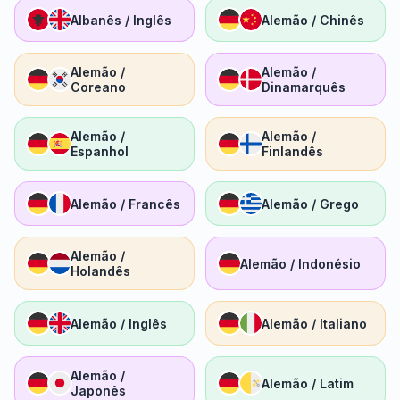
Albanês / Inglês
Alemão / Chinês
Alemão /
Alemão /
Coreano
Dinamarquês
Alemão /
Alemão /
Espanhol
Finlandês
Alemão / Francês
Alemão / Grego
Alemão /
Alemão / Indonésio
Holandês
Alemão / Inglês
Alemão / Italiano
Alemão /
Alemão / Latim
Japonês