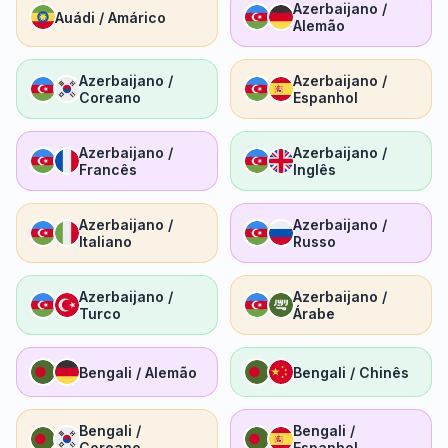
Azerbaijano /
Auádi / Amárico
Alemão
Azerbaijano /
Azerbaijano /
Coreano
Espanhol
Azerbaijano /
Azerbaijano /
Francês
Inglês
Azerbaijano /
Azerbaijano /
Italiano
Russo
Azerbaijano /
Azerbaijano /
Turco
Árabe
Bengali / Alemão
Bengali / Chinês
Bengali /
Bengali /
Coreano
Espanhol