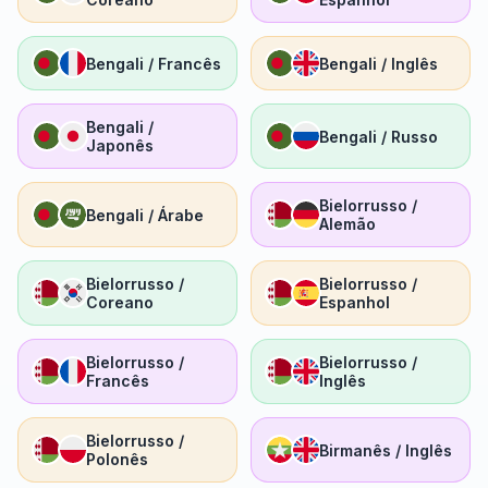
Bengali / Francês
Bengali / Inglês
Bengali /
Bengali / Russo
Japonês
Bielorrusso /
Bengali / Árabe
Alemão
Bielorrusso /
Bielorrusso /
Coreano
Espanhol
Bielorrusso /
Bielorrusso /
Francês
Inglês
Bielorrusso /
Birmanês / Inglês
Polonês