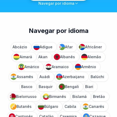
Navegar por idioma
Navegar por idioma
Abcázio
Adigue
Afar
Africâner
Aimará
Akan
Albanês
Alemão
Amárico
Aramaico
Armênio
Assamês
Auádi
Azerbaijano
Balúchi
Basco
Basquir
Bengali
Biari
Bielorrusso
Birmanês
Bislamá
Bretão
Butanês
Búlgaro
Cabila
Canarês
Cantonês
Catalão
Caxemira
Cazaque