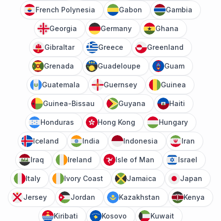
French Polynesia
Gabon
Gambia
Georgia
Germany
Ghana
Gibraltar
Greece
Greenland
Grenada
Guadeloupe
Guam
Guatemala
Guernsey
Guinea
Guinea-Bissau
Guyana
Haiti
Honduras
Hong Kong
Hungary
Iceland
India
Indonesia
Iran
Iraq
Ireland
Isle of Man
Israel
Italy
Ivory Coast
Jamaica
Japan
Jersey
Jordan
Kazakhstan
Kenya
Kiribati
Kosovo
Kuwait