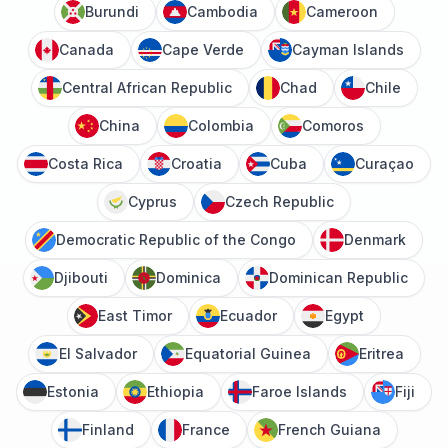
Burundi
Cambodia
Cameroon
Canada
Cape Verde
Cayman Islands
Central African Republic
Chad
Chile
China
Colombia
Comoros
Costa Rica
Croatia
Cuba
Curaçao
Cyprus
Czech Republic
Democratic Republic of the Congo
Denmark
Djibouti
Dominica
Dominican Republic
East Timor
Ecuador
Egypt
El Salvador
Equatorial Guinea
Eritrea
Estonia
Ethiopia
Faroe Islands
Fiji
Finland
France
French Guiana