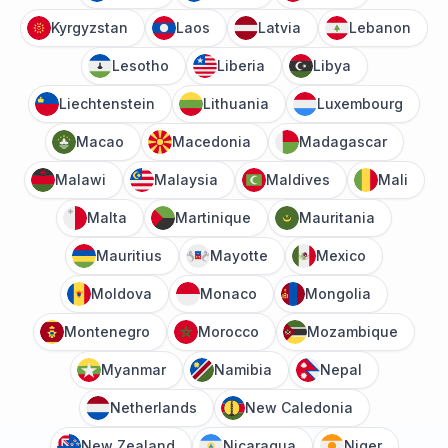
Kyrgyzstan
Laos
Latvia
Lebanon
Lesotho
Liberia
Libya
Liechtenstein
Lithuania
Luxembourg
Macao
Macedonia
Madagascar
Malawi
Malaysia
Maldives
Mali
Malta
Martinique
Mauritania
Mauritius
Mayotte
Mexico
Moldova
Monaco
Mongolia
Montenegro
Morocco
Mozambique
Myanmar
Namibia
Nepal
Netherlands
New Caledonia
New Zealand
Nicaragua
Niger