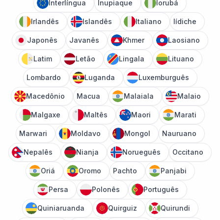
Interlíngua
Inupiaque
Iorubá
Irlandês
Islandês
Italiano
Iídiche
Japonês
Javanês
Khmer
Laosiano
Latim
Letão
Lingala
Lituano
Lombardo
Luganda
Luxemburguês
Macedônio
Macua
Malaiala
Malaio
Malgaxe
Maltês
Maori
Marati
Marwari
Moldavo
Mongol
Nauruano
Nepalês
Nianja
Norueguês
Occitano
Oriá
Oromo
Pachto
Panjabi
Persa
Polonês
Português
Quiniaruanda
Quirguiz
Quirundi