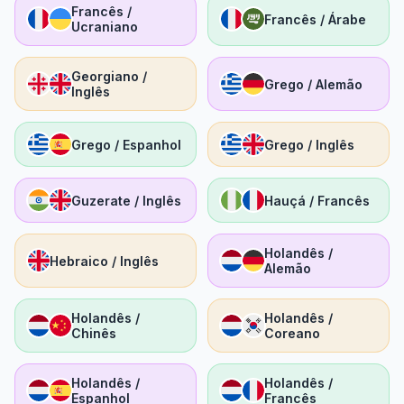
Francês /
Francês / Árabe
Ucraniano
Georgiano /
Grego / Alemão
Inglês
Grego / Espanhol
Grego / Inglês
Guzerate / Inglês
Hauçá / Francês
Holandês /
Hebraico / Inglês
Alemão
Holandês /
Holandês /
Chinês
Coreano
Holandês /
Holandês /
Espanhol
Francês