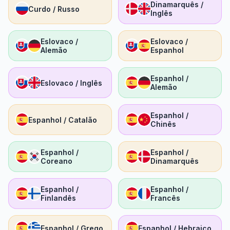
Dinamarquês /
Curdo / Russo
Inglês
Eslovaco /
Eslovaco /
Alemão
Espanhol
Espanhol /
Eslovaco / Inglês
Alemão
Espanhol /
Espanhol / Catalão
Chinês
Espanhol /
Espanhol /
Coreano
Dinamarquês
Espanhol /
Espanhol /
Finlandês
Francês
Espanhol / Grego
Espanhol / Hebraico