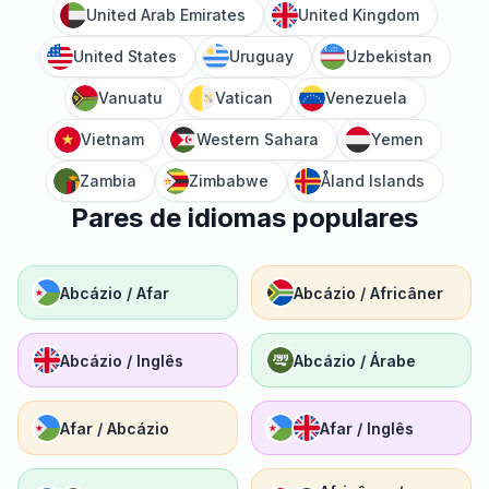
United Arab Emirates
United Kingdom
United States
Uruguay
Uzbekistan
Vanuatu
Vatican
Venezuela
Vietnam
Western Sahara
Yemen
Zambia
Zimbabwe
Åland Islands
Pares de idiomas populares
Abcázio / Afar
Abcázio / Africâner
Abcázio / Inglês
Abcázio / Árabe
Afar / Abcázio
Afar / Inglês