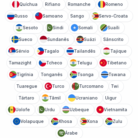
Quíchua
Rifiano
Romanche
Romeno
Russo
Samoano
Sango
Servo-Croata
Sesoto
Sindi
Somali
Suaíli
Sueco
Sundanês
Suázi
Sânscrito
Sérvio
Tagalo
Tailandês
Tajique
Tamazight
Tcheco
Telugu
Tibetano
Tigrínia
Tonganês
Tsonga
Tswana
Tuaregue
Turco
Turcomano
Twi
Tártaro
Tâmil
Ucraniano
Uigur
Uolofe
Urdu
Uzbeque
Vietnamita
Volapuque
Xhosa
Xona
Zulu
Árabe