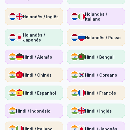
Holandês /
Holandês / Inglês
Italiano
Holandês /
Holandês / Russo
Japonês
Híndi / Alemão
Híndi / Bengali
Híndi / Chinês
Híndi / Coreano
Híndi / Espanhol
Híndi / Francês
Híndi / Indonésio
Híndi / Inglês
Híndi / Italiano
Híndi / Japonês