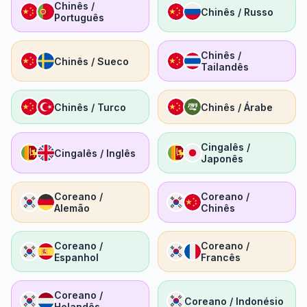
Chinês /
Chinês / Russo
Português
Chinês /
Chinês / Sueco
Tailandês
Chinês / Turco
Chinês / Árabe
Cingalês /
Cingalês / Inglês
Japonês
Coreano /
Coreano /
Alemão
Chinês
Coreano /
Coreano /
Espanhol
Francês
Coreano /
Coreano / Indonésio
Holandês