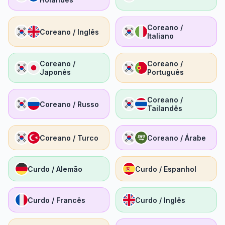
Coreano /
Coreano / Inglês
Italiano
Coreano /
Coreano /
Japonês
Português
Coreano /
Coreano / Russo
Tailandês
Coreano / Turco
Coreano / Árabe
Curdo / Alemão
Curdo / Espanhol
Curdo / Francês
Curdo / Inglês