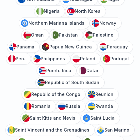
Nigeria
North Korea
Northern Mariana Islands
Norway
Oman
Pakistan
Palestine
Panama
Papua New Guinea
Paraguay
Peru
Philippines
Poland
Portugal
Puerto Rico
Qatar
Republic of South Sudan
Republic of the Congo
Reunion
Romania
Russia
Rwanda
Saint Kitts and Nevis
Saint Lucia
Saint Vincent and the Grenadines
San Marino