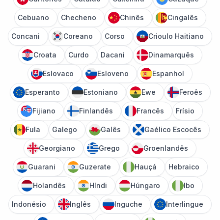
Cebuano
Checheno
Chinês
Cingalês
Concani
Coreano
Corso
Crioulo Haitiano
Croata
Curdo
Dacani
Dinamarquês
Eslovaco
Esloveno
Espanhol
Esperanto
Estoniano
Ewe
Feroês
Fijiano
Finlandês
Francês
Frísio
Fula
Galego
Galês
Gaélico Escocês
Georgiano
Grego
Groenlandês
Guarani
Guzerate
Hauçá
Hebraico
Holandês
Híndi
Húngaro
Ibo
Indonésio
Inglês
Inguche
Interlingue