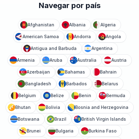
Navegar por país
Afghanistan
Albania
Algeria
American Samoa
Andorra
Angola
Antigua and Barbuda
Argentina
Armenia
Aruba
Australia
Austria
Azerbaijan
Bahamas
Bahrain
Bangladesh
Barbados
Belarus
Belgium
Belize
Benin
Bermuda
Bhutan
Bolivia
Bosnia and Herzegovina
Botswana
Brazil
British Virgin Islands
Brunei
Bulgaria
Burkina Faso