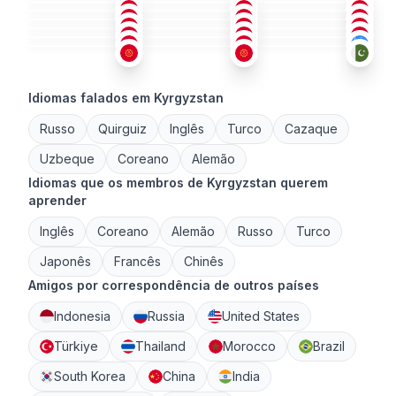
QUI
+1
RUS
+1
RUS
18-25
18-25
26-35
RUS
ING
RUS
+1
36-50
18-25
26-35
QUI
+2
QUI
+1
ING
+3
26-35
26-35
18-25
18-25
18-25
26-35
Idiomas falados em Kyrgyzstan
Russo
Quirguiz
Inglês
Turco
Cazaque
Uzbeque
Coreano
Alemão
Idiomas que os membros de Kyrgyzstan querem
aprender
Inglês
Coreano
Alemão
Russo
Turco
Japonês
Francês
Chinês
Amigos por correspondência de outros países
Indonesia
Russia
United States
Türkiye
Thailand
Morocco
Brazil
South Korea
China
India