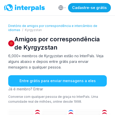
Cadastre-se grátis
Diretório de amigos por correspondência e intercâmbio de
idiomas
/
Kyrgyzstan
Amigos por correspondência
de Kyrgyzstan
6,000+ membros de Kyrgyzstan estão no InterPals. Veja
alguns abaixo e depois entre grátis para enviar
mensagens a qualquer pessoa.
Entre grátis para enviar mensagens a eles
Já é membro? Entrar
Converse com qualquer pessoa de graça no InterPals. Uma
comunidade real de milhões, online desde 1998.
QUI
+2
RUS
+1
QUI
+2
RUS
RUS
QUI
+3
18-25
36-50
18-25
QUI
+1
RUS
+1
RUS
18-25
36-50
36-50
QUI
QUI
+1
QUI
+3
18-25
26-35
36-50
QUI
+1
QUI
+1
QUI
26-35
26-35
26-35